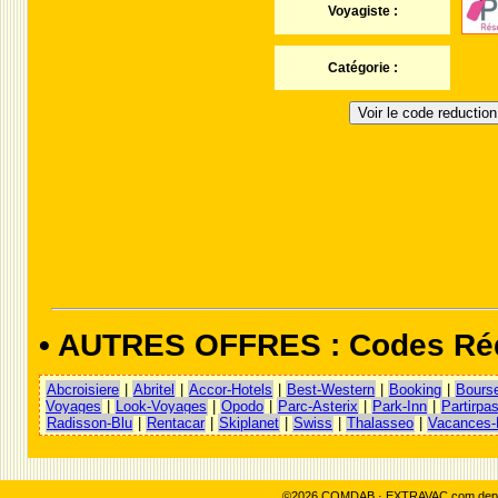
Voyagiste :
Catégorie :
Voir le code reduction
• AUTRES OFFRES : Codes Ré
Abcroisiere
|
Abritel
|
Accor-Hotels
|
Best-Western
|
Booking
|
Bours
Voyages
|
Look-Voyages
|
Opodo
|
Parc-Asterix
|
Park-Inn
|
Partirpa
Radisson-Blu
|
Rentacar
|
Skiplanet
|
Swiss
|
Thalasseo
|
Vacances-
©2026 COMDAB · EXTRAVAC.com depuis 