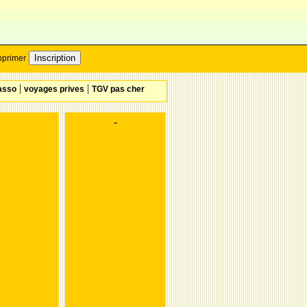
Inscription
pprimer
|
|
asso
voyages prives
TGV pas cher
-