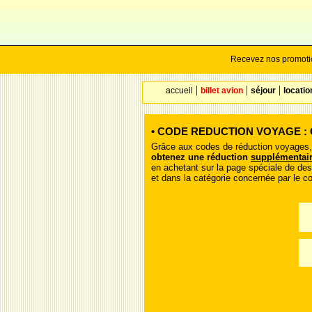
Recevez nos promotio
|
|
|
accueil
billet avion
séjour
locati
• CODE REDUCTION VOYAGE : Co
Grâce aux codes de réduction voyages,
obtenez une réduction
supplémentai
en achetant sur la page spéciale de des
et dans la catégorie concernée par le c