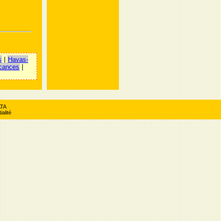
s
|
Havas-
cances
|
ATA
ialité