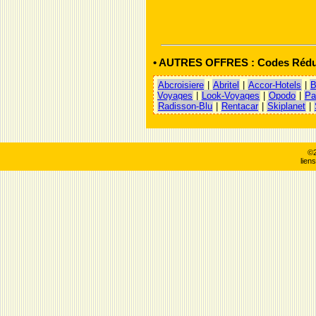
• AUTRES OFFRES : Codes Rédu
Abcroisiere
|
Abritel
|
Accor-Hotels
|
B
Voyages
|
Look-Voyages
|
Opodo
|
Pa
Radisson-Blu
|
Rentacar
|
Skiplanet
|
©2
lien