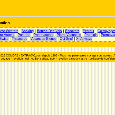
ction
est-Western
|
Booking
|
Bourse-Des-Vols
|
Ebookers
|
Ecotour
|
Go-Voyage
rc-Asterix
|
Park-Inn
|
Partirpascher
|
Pierre-Vacances
|
Prestigia
|
Promova
Swiss
|
Thalasseo
|
Vacances-Bleues
|
Oui-Sncf
|
Xl-Airways
026 COMDAB · EXTRAVAC.com depuis 1998 · Tous nos partenaires voyage sont agrées I
s voyage
·
reveillon noel
·
coffret cadeau noel
·
reveillon saint sylvestre
·
politique de confident