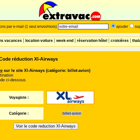
ns par e-mail (1 seul envoi/mois)
ajouter
su
|
|
|
|
|
ons vacances
location voiture
week-end
réservation hôtel
croisières
thal
de réduction Xl-Airways
re
sur le site Xl-Airways (catégorie: billet-avion)
tination
ode ci-dessous.
Voyagiste :
Catégorie :
billet-avion
Voir le code reduction Xl-Airways