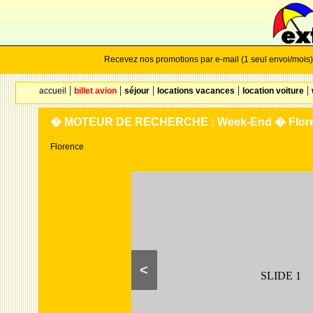
Recevez nos promotions par e-mail (1 seul envoi/mois)
|
|
|
|
|
accueil
billet avion
séjour
locations vacances
location voiture
� MOTEUR DE RECHERCHE : Week-End � Florenc
Florence
<
SLIDE 1