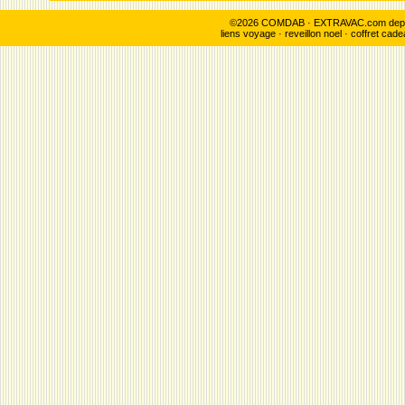
©2026 COMDAB · EXTRAVAC.com depuis 
liens voyage
·
reveillon noel
·
coffret cade