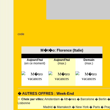
code
M�t�o: Florence (Italie)
Aujourd'hui
Aujourd'hui
Demain
(en ce moment)
(max.)
(max.)
� AUTRES OFFRES : Week-End
»
Choix par villes:
Amsterdam
�
Ath�nes
�
Barcelone
�
Berlin
Lisbonne
Madrid
�
Marrakech
�
New-York
�
Paris
�
Pra