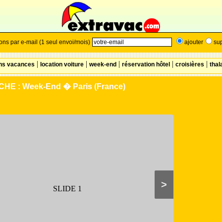
ns par e-mail (1 seul envoi/mois)
ajouter
su
|
|
|
|
|
ons vacances
location voiture
week-end
réservation hôtel
croisières
thal
 : Week-End � Paris (France)
>
SLIDE 1