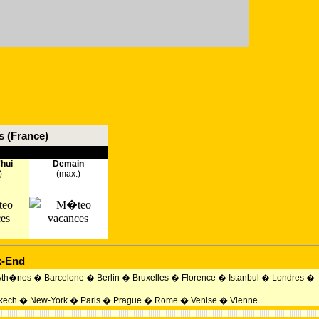
 (France)
'hui
Demain
)
(max.)
-End
Ath�nes
�
Barcelone
�
Berlin
�
Bruxelles
�
Florence
�
Istanbul
�
Londres
�
kech
�
New-York
�
Paris
�
Prague
�
Rome
�
Venise
�
Vienne