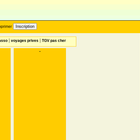
Inscription
pprimer
|
|
asso
voyages prives
TGV pas cher
-