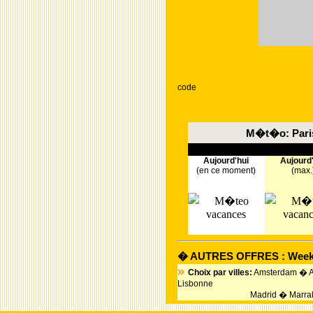
code
M�t�o: Paris
Aujourd'hui
Aujourd
(en ce moment)
(max.
� AUTRES OFFRES : Week
»
Choix par villes:
Amsterdam
�
Lisbonne
Madrid
�
Marra