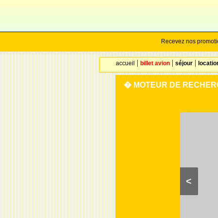
Recevez nos promotio
|
|
|
accueil
billet avion
séjour
locati
� MOTEUR DE RECHERCHE
<